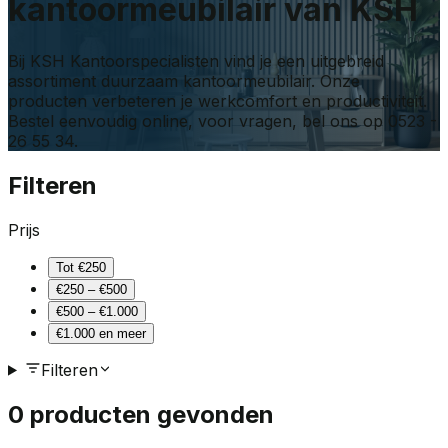
kantoormeubilair
van KSH
Bij KSH Kantoorspecialisten vind je een uitgebreid
assortiment
duurzaam kantoormeubilair
. Onze
producten verbeteren je werkcomfort en productiviteit.
Bestel eenvoudig online, voor vragen, bel ons op 0523 -
26 55 34.
Filteren
Prijs
Tot €250
€250 – €500
€500 – €1.000
€1.000 en meer
Filteren
0
producten gevonden