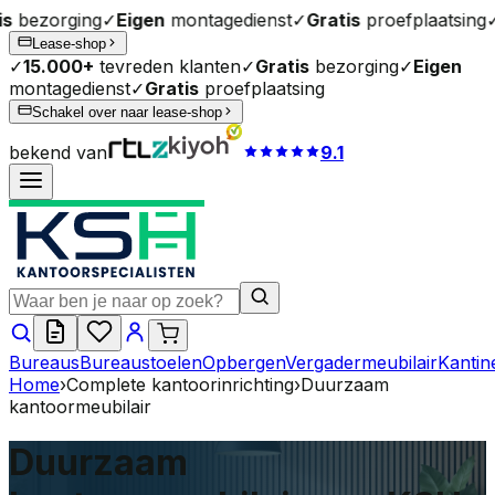
ging
✓
Eigen
montagedienst
✓
Gratis
proefplaatsing
✓
15.000
Lease-shop
✓
15.000+
tevreden klanten
✓
Gratis
bezorging
✓
Eigen
montagedienst
✓
Gratis
proefplaatsing
Schakel over naar lease-shop
bekend van
9.1
Bureaus
Bureaustoelen
Opbergen
Vergadermeubilair
Kantin
Home
›
Complete kantoorinrichting
›
Duurzaam
kantoormeubilair
Duurzaam